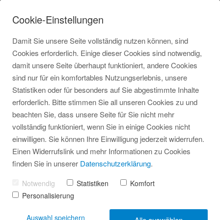
Notfalldienst für unsere Kunden außerhalb der Bürozeiten
Cookie-Einstellungen
unter
0172 5291688
Damit Sie unsere Seite vollständig nutzen können, sind
Cookies erforderlich. Einige dieser Cookies sind notwendig,
damit unsere Seite überhaupt funktioniert, andere Cookies
sind nur für ein komfortables Nutzungserlebnis, unsere
Statistiken oder für besonders auf Sie abgestimmte Inhalte
Über uns
erforderlich. Bitte stimmen Sie all unseren Cookies zu und
Referenzen Bad
beachten Sie, dass unsere Seite für Sie nicht mehr
Haustechnik Minden - Nico
vollständig funktioniert, wenn Sie in einige Cookies nicht
Mittendorff
Referenzen Heizung
einwilligen. Sie können Ihre Einwilligung jederzeit widerrufen.
Einen Widerrufslink und mehr Informationen zu Cookies
finden Sie in unserer
Datenschutzerklärung
.
Notwendig
Statistiken
Komfort
Personalisierung
Tradition und Innovation
Auswahl speichern
Alle auswählen